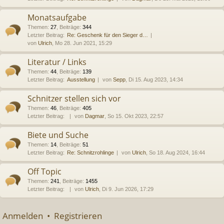
Monatsaufgabe
Themen
:
27
,
Beiträge
:
344
Letzter Beitrag:
Re: Geschenk für den Sieger d…
von
Ulrich
, Mo 28. Jun 2021, 15:29
Literatur / Links
Themen
:
44
,
Beiträge
:
139
Letzter Beitrag:
Ausstellung
von
Sepp
, Di 15. Aug 2023, 14:34
Schnitzer stellen sich vor
Themen
:
46
,
Beiträge
:
405
Letzter Beitrag:
von
Dagmar
, So 15. Okt 2023, 22:57
Biete und Suche
Themen
:
14
,
Beiträge
:
51
Letzter Beitrag:
Re: Schnitzrohlinge
von
Ulrich
, So 18. Aug 2024, 16:44
Off Topic
Themen
:
241
,
Beiträge
:
1455
Letzter Beitrag:
von
Ulrich
, Di 9. Jun 2026, 17:29
Anmelden
•
Registrieren