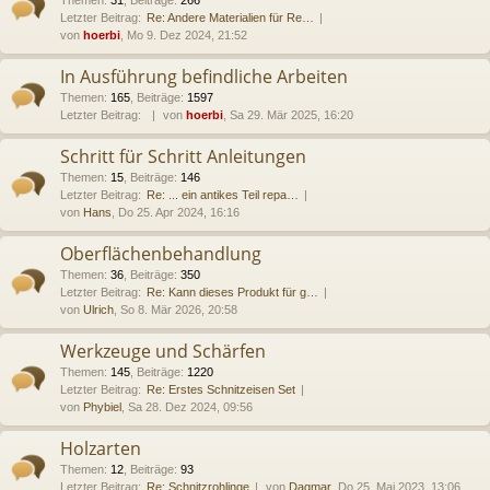
Letzter Beitrag:
Re: Andere Materialien für Re…
von
hoerbi
, Mo 9. Dez 2024, 21:52
In Ausführung befindliche Arbeiten
Themen
:
165
,
Beiträge
:
1597
Letzter Beitrag:
von
hoerbi
, Sa 29. Mär 2025, 16:20
Schritt für Schritt Anleitungen
Themen
:
15
,
Beiträge
:
146
Letzter Beitrag:
Re: ... ein antikes Teil repa…
von
Hans
, Do 25. Apr 2024, 16:16
Oberflächenbehandlung
Themen
:
36
,
Beiträge
:
350
Letzter Beitrag:
Re: Kann dieses Produkt für g…
von
Ulrich
, So 8. Mär 2026, 20:58
Werkzeuge und Schärfen
Themen
:
145
,
Beiträge
:
1220
Letzter Beitrag:
Re: Erstes Schnitzeisen Set
von
Phybiel
, Sa 28. Dez 2024, 09:56
Holzarten
Themen
:
12
,
Beiträge
:
93
Letzter Beitrag:
Re: Schnitzrohlinge
von
Dagmar
, Do 25. Mai 2023, 13:06