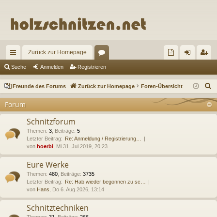
Zurück zur Homepage
ch
or
re
n
eg
Suche
Anmelden
Registrieren
ne
en
un
m
ist
S
Freunde des Forums
Zurück zur Homepage
Foren-Übersicht
llz
de
el
rie
u
Forum
c
ug
de
de
re
h
Schnitzforum
riff
s
n
n
e
Themen
:
3
,
Beiträge
:
5
Letzter Beitrag:
Re: Anmeldung / Registrierung…
Fo
von
hoerbi
, Mi 31. Jul 2019, 20:23
ru
Eure Werke
m
Themen
:
480
,
Beiträge
:
3735
Letzter Beitrag:
Re: Hab wieder begonnen zu sc…
s
von
Hans
, Do 6. Aug 2026, 13:14
Schnitztechniken
Themen
:
31
,
Beiträge
:
266