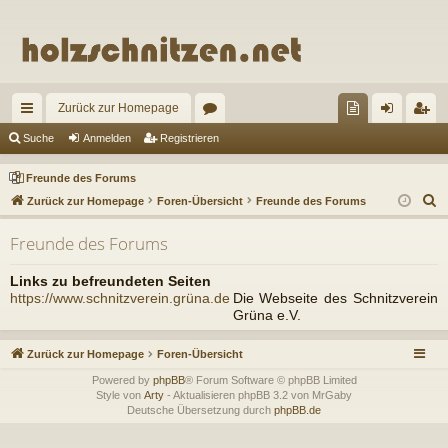
Zurück zur Homepage
ch
or
re
n
eg
Suche
Anmelden
Registrieren
ne
en
un
m
ist
Freunde des Forums
llz
de
el
rie
S
Zurück zur Homepage
Foren-Übersicht
Freunde des Forums
u
ug
de
de
re
Freunde des Forums
c
riff
s
n
n
h
Links zu befreundeten Seiten
Fo
e
https://www.schnitzverein.grüna.de
Die Webseite des Schnitzverein
Grüna e.V.
ru
m
Zurück zur Homepage
Foren-Übersicht
s
Powered by
phpBB
® Forum Software © phpBB Limited
Style von
Arty
- Aktualisieren phpBB 3.2 von MrGaby
Deutsche Übersetzung durch
phpBB.de