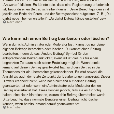
Thema“ klicken. Um auf einen Beitrag zu antworten, musst du auf
„Antworten“ klicken. Es könnte sein, dass eine Registrierung erforderlich
ist, bevor du einen Beitrag schreiben kannst. Deine Berechtigungen sind
jeweils am Ende der Foren- und der Beitragsansicht aufgelistet. Z. B. „Du
darfst neue Themen erstellen“, „Du darfst Dateianhänge erstellen“ usw.
Nach oben
Wie kann ich einen Beitrag bearbeiten oder löschen?
Wenn du nicht Administrator oder Moderator bist, kannst du nur deine
eigenen Beiträge bearbeiten oder löschen. Du kannst einen Beitrag
bearbeiten, indem du das „Ändere Beitrag“-Symbol für den
entsprechenden Beitrag anklickst; eventuell ist dies nur für einen
begrenzten Zeitraum nach seiner Erstellung möglich. Wenn bereits
jemand auf deinen Beitrag geantwortet hat, wird dein Beitrag in der
Themenansicht als überarbeitet gekennzeichnet. Es wird sowohl die
Anzahl als auch der letzte Zeitpunkt der Bearbeitungen angezeigt. Dieser
Hinweis erscheint nicht, wenn noch niemand auf deinen Beitrag
geantwortet hat oder wenn ein Administrator oder Moderator deinen
Beitrag überarbeitet hat. Diese können jedoch, falls sie es für nötig
halten, eine Notiz hinterlassen, warum dein Beitrag überarbeitet wurde.
Bitte beachte, dass normale Benutzer einen Beitrag nicht löschen
können, wenn bereits jemand darauf geantwortet hat.
Nach oben