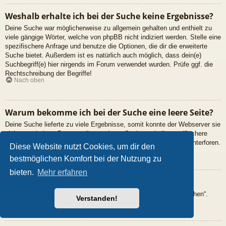
Weshalb erhalte ich bei der Suche keine Ergebnisse?
Deine Suche war möglicherweise zu allgemein gehalten und enthielt zu
viele gängige Wörter, welche von phpBB nicht indiziert werden. Stelle eine
spezifischere Anfrage und benutze die Optionen, die dir die erweiterte
Suche bietet. Außerdem ist es natürlich auch möglich, dass dein(e)
Suchbegriff(e) hier nirgends im Forum verwendet wurden. Prüfe ggf. die
Rechtschreibung der Begriffe!
Nach oben
Warum bekomme ich bei der Suche eine leere Seite?
Deine Suche lieferte zu viele Ergebnisse, somit konnte der Webserver sie
nicht verarbeiten. Benutze die erweiterte Suche und gib spezifischere
Suchbegriffe ein oder beschränke die Suche auf verschiedene Unterforen.
Diese Website nutzt Cookies, um dir den
Nach oben
bestmöglichen Komfort bei der Nutzung zu
bieten.
Mehr erfahren
Wie kann ich nach Mitgliedern suchen?
Gehe zur Mitgliederliste und klicke auf „Nach einem Mitglied suchen“.
Verstanden!
Nach oben