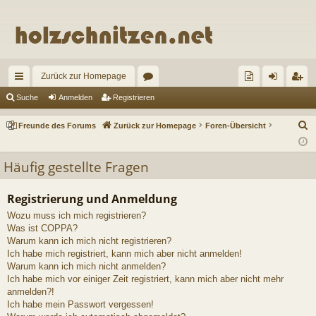
Zurück zur Homepage
ch
or
re
n
eg
Suche
Anmelden
Registrieren
ne
en
un
m
ist
S
Freunde des Forums
Zurück zur Homepage
Foren-Übersicht
llz
de
el
rie
u
c
ug
de
de
re
Häufig gestellte Fragen
h
riff
s
n
n
e
Registrierung und Anmeldung
Fo
Wozu muss ich mich registrieren?
ru
Was ist COPPA?
Warum kann ich mich nicht registrieren?
m
Ich habe mich registriert, kann mich aber nicht anmelden!
Warum kann ich mich nicht anmelden?
s
Ich habe mich vor einiger Zeit registriert, kann mich aber nicht mehr
anmelden?!
Ich habe mein Passwort vergessen!