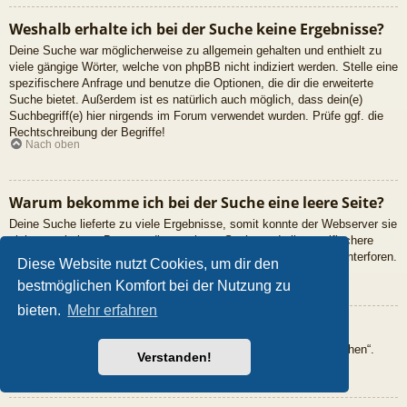
Weshalb erhalte ich bei der Suche keine Ergebnisse?
Deine Suche war möglicherweise zu allgemein gehalten und enthielt zu
viele gängige Wörter, welche von phpBB nicht indiziert werden. Stelle eine
spezifischere Anfrage und benutze die Optionen, die dir die erweiterte
Suche bietet. Außerdem ist es natürlich auch möglich, dass dein(e)
Suchbegriff(e) hier nirgends im Forum verwendet wurden. Prüfe ggf. die
Rechtschreibung der Begriffe!
Nach oben
Warum bekomme ich bei der Suche eine leere Seite?
Deine Suche lieferte zu viele Ergebnisse, somit konnte der Webserver sie
nicht verarbeiten. Benutze die erweiterte Suche und gib spezifischere
Suchbegriffe ein oder beschränke die Suche auf verschiedene Unterforen.
Diese Website nutzt Cookies, um dir den
Nach oben
bestmöglichen Komfort bei der Nutzung zu
bieten.
Mehr erfahren
Wie kann ich nach Mitgliedern suchen?
Gehe zur Mitgliederliste und klicke auf „Nach einem Mitglied suchen“.
Verstanden!
Nach oben