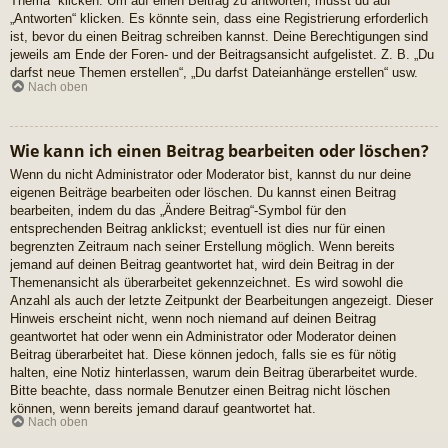
Thema“ klicken. Um auf einen Beitrag zu antworten, musst du auf
„Antworten“ klicken. Es könnte sein, dass eine Registrierung erforderlich
ist, bevor du einen Beitrag schreiben kannst. Deine Berechtigungen sind
jeweils am Ende der Foren- und der Beitragsansicht aufgelistet. Z. B. „Du
darfst neue Themen erstellen“, „Du darfst Dateianhänge erstellen“ usw.
Nach oben
Wie kann ich einen Beitrag bearbeiten oder löschen?
Wenn du nicht Administrator oder Moderator bist, kannst du nur deine
eigenen Beiträge bearbeiten oder löschen. Du kannst einen Beitrag
bearbeiten, indem du das „Ändere Beitrag“-Symbol für den
entsprechenden Beitrag anklickst; eventuell ist dies nur für einen
begrenzten Zeitraum nach seiner Erstellung möglich. Wenn bereits
jemand auf deinen Beitrag geantwortet hat, wird dein Beitrag in der
Themenansicht als überarbeitet gekennzeichnet. Es wird sowohl die
Anzahl als auch der letzte Zeitpunkt der Bearbeitungen angezeigt. Dieser
Hinweis erscheint nicht, wenn noch niemand auf deinen Beitrag
geantwortet hat oder wenn ein Administrator oder Moderator deinen
Beitrag überarbeitet hat. Diese können jedoch, falls sie es für nötig
halten, eine Notiz hinterlassen, warum dein Beitrag überarbeitet wurde.
Bitte beachte, dass normale Benutzer einen Beitrag nicht löschen
können, wenn bereits jemand darauf geantwortet hat.
Nach oben