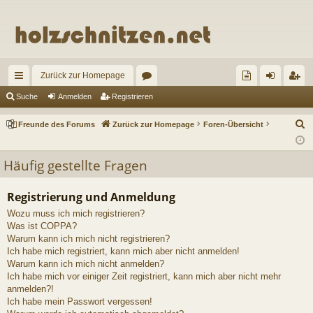
Zurück zur Homepage
ch
or
re
n
eg
Suche
Anmelden
Registrieren
ne
en
un
m
ist
S
Freunde des Forums
Zurück zur Homepage
Foren-Übersicht
llz
de
el
rie
u
c
ug
de
de
re
Häufig gestellte Fragen
h
riff
s
n
n
e
Registrierung und Anmeldung
Fo
Wozu muss ich mich registrieren?
ru
Was ist COPPA?
Warum kann ich mich nicht registrieren?
m
Ich habe mich registriert, kann mich aber nicht anmelden!
Warum kann ich mich nicht anmelden?
s
Ich habe mich vor einiger Zeit registriert, kann mich aber nicht mehr
anmelden?!
Ich habe mein Passwort vergessen!