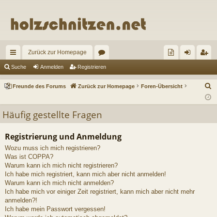
Zurück zur Homepage
ch
or
re
n
eg
Suche
Anmelden
Registrieren
ne
en
un
m
ist
S
Freunde des Forums
Zurück zur Homepage
Foren-Übersicht
llz
de
el
rie
u
c
ug
de
de
re
Häufig gestellte Fragen
h
riff
s
n
n
e
Registrierung und Anmeldung
Fo
Wozu muss ich mich registrieren?
ru
Was ist COPPA?
Warum kann ich mich nicht registrieren?
m
Ich habe mich registriert, kann mich aber nicht anmelden!
Warum kann ich mich nicht anmelden?
s
Ich habe mich vor einiger Zeit registriert, kann mich aber nicht mehr
anmelden?!
Ich habe mein Passwort vergessen!