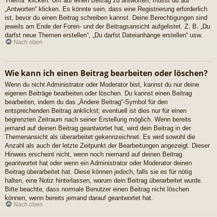
Thema“ klicken. Um auf einen Beitrag zu antworten, musst du auf
„Antworten“ klicken. Es könnte sein, dass eine Registrierung erforderlich
ist, bevor du einen Beitrag schreiben kannst. Deine Berechtigungen sind
jeweils am Ende der Foren- und der Beitragsansicht aufgelistet. Z. B. „Du
darfst neue Themen erstellen“, „Du darfst Dateianhänge erstellen“ usw.
Nach oben
Wie kann ich einen Beitrag bearbeiten oder löschen?
Wenn du nicht Administrator oder Moderator bist, kannst du nur deine
eigenen Beiträge bearbeiten oder löschen. Du kannst einen Beitrag
bearbeiten, indem du das „Ändere Beitrag“-Symbol für den
entsprechenden Beitrag anklickst; eventuell ist dies nur für einen
begrenzten Zeitraum nach seiner Erstellung möglich. Wenn bereits
jemand auf deinen Beitrag geantwortet hat, wird dein Beitrag in der
Themenansicht als überarbeitet gekennzeichnet. Es wird sowohl die
Anzahl als auch der letzte Zeitpunkt der Bearbeitungen angezeigt. Dieser
Hinweis erscheint nicht, wenn noch niemand auf deinen Beitrag
geantwortet hat oder wenn ein Administrator oder Moderator deinen
Beitrag überarbeitet hat. Diese können jedoch, falls sie es für nötig
halten, eine Notiz hinterlassen, warum dein Beitrag überarbeitet wurde.
Bitte beachte, dass normale Benutzer einen Beitrag nicht löschen
können, wenn bereits jemand darauf geantwortet hat.
Nach oben