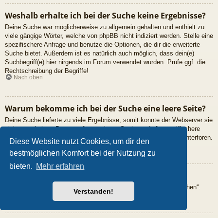
Weshalb erhalte ich bei der Suche keine Ergebnisse?
Deine Suche war möglicherweise zu allgemein gehalten und enthielt zu
viele gängige Wörter, welche von phpBB nicht indiziert werden. Stelle eine
spezifischere Anfrage und benutze die Optionen, die dir die erweiterte
Suche bietet. Außerdem ist es natürlich auch möglich, dass dein(e)
Suchbegriff(e) hier nirgends im Forum verwendet wurden. Prüfe ggf. die
Rechtschreibung der Begriffe!
Nach oben
Warum bekomme ich bei der Suche eine leere Seite?
Deine Suche lieferte zu viele Ergebnisse, somit konnte der Webserver sie
nicht verarbeiten. Benutze die erweiterte Suche und gib spezifischere
Suchbegriffe ein oder beschränke die Suche auf verschiedene Unterforen.
Diese Website nutzt Cookies, um dir den
Nach oben
bestmöglichen Komfort bei der Nutzung zu
bieten.
Mehr erfahren
Wie kann ich nach Mitgliedern suchen?
Gehe zur Mitgliederliste und klicke auf „Nach einem Mitglied suchen“.
Verstanden!
Nach oben