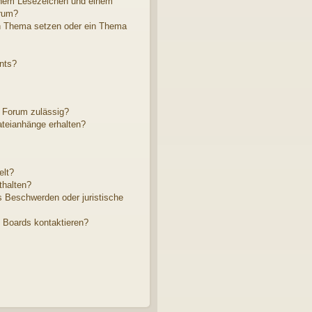
inem Lesezeichen und einem
rum?
in Thema setzen oder ein Thema
nts?
 Forum zulässig?
ateianhänge erhalten?
elt?
thalten?
s Beschwerden oder juristische
s Boards kontaktieren?