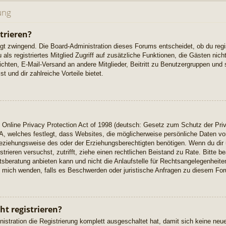
ung
trieren?
ngt zwingend. Die Board-Administration dieses Forums entscheidet, ob du regi
u als registriertes Mitglied Zugriff auf zusätzliche Funktionen, die Gästen ni
richten, E-Mail-Versand an andere Mitglieder, Beitritt zu Benutzergruppen und 
t und dir zahlreiche Vorteile bietet.
Online Privacy Protection Act of 1998 (deutsch: Gesetz zum Schutz der Priv
A, welches festlegt, dass Websites, die möglicherweise persönliche Daten vo
eziehungsweise des oder der Erziehungsberechtigten benötigen. Wenn du dir u
istrieren versuchst, zutrifft, ziehe einen rechtlichen Beistand zu Rate. Bitte
beratung anbieten kann und nicht die Anlaufstelle für Rechtsangelegenheiten 
ch mich wenden, falls es Beschwerden oder juristische Anfragen zu diesem Fo
t registrieren?
istration die Registrierung komplett ausgeschaltet hat, damit sich keine n