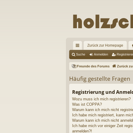
Zurück zur Homepage
ch
Suche
Anmelden
Registriere
ne
Freunde des Forums
Zurück z
llz
Häufig gestellte Fragen
ug
riff
Registrierung und Anme
Wozu muss ich mich registrieren?
Was ist COPPA?
Warum kann ich mich nicht registri
Ich habe mich registriert, kann mic
Warum kann ich mich nicht anmel
Ich habe mich vor einiger Zeit regis
anmelden?!