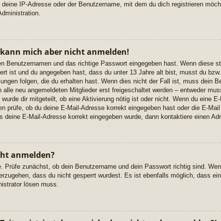
 deine IP-Adresse oder der Benutzername, mit dem du dich registrieren möcht
dministration.
, kann mich aber nicht anmelden!
igen Benutzernamen und das richtige Passwort eingegeben hast. Wenn diese s
ert ist und du angegeben hast, dass du unter 13 Jahre alt bist, musst du bzw. 
gen folgen, die du erhalten hast. Wenn dies nicht der Fall ist, muss dein Ben
alle neu angemeldeten Mitglieder erst freigeschaltet werden – entweder musst
 wurde dir mitgeteilt, ob eine Aktivierung nötig ist oder nicht. Wenn du eine E-
 prüfe, ob du deine E-Mail-Adresse korrekt eingegeben hast oder die E-Mail
ss deine E-Mail-Adresse korrekt eingegeben wurde, dann kontaktiere einen Adm
cht anmelden?
e. Prüfe zunächst, ob dein Benutzername und dein Passwort richtig sind. Wenn
erzugehen, dass du nicht gesperrt wurdest. Es ist ebenfalls möglich, dass ei
nistrator lösen muss.