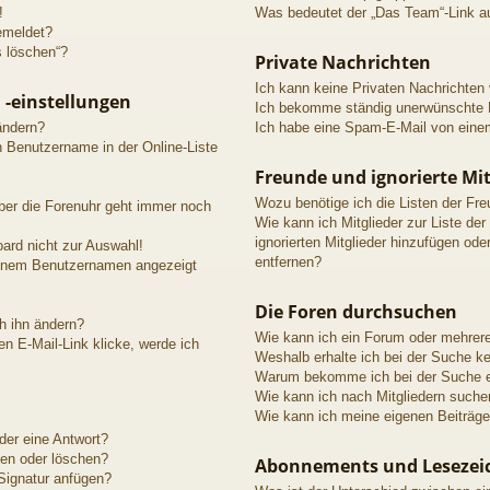
!
Was bedeutet der „Das Team“-Link au
emeldet?
s löschen“?
Private Nachrichten
Ich kann keine Privaten Nachrichten
 -einstellungen
Ich bekomme ständig unerwünschte P
ändern?
Ich habe eine Spam-E-Mail von einem
n Benutzername in der Online-Liste
Freunde und ignorierte Mit
Wozu benötige ich die Listen der Fre
aber die Forenuhr geht immer noch
Wie kann ich Mitglieder zur Liste der
ignorierten Mitglieder hinzufügen ode
ard nicht zur Auswahl!
entfernen?
meinem Benutzernamen angezeigt
Die Foren durchsuchen
h ihn ändern?
Wie kann ich ein Forum oder mehrer
n E-Mail-Link klicke, werde ich
Weshalb erhalte ich bei der Suche k
Warum bekomme ich bei der Suche ei
Wie kann ich nach Mitgliedern suche
Wie kann ich meine eigenen Beiträg
der eine Antwort?
ten oder löschen?
Abonnements und Lesezei
Signatur anfügen?