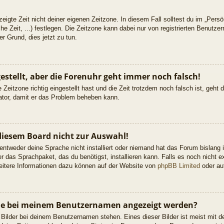
eigte Zeit nicht deiner eigenen Zeitzone. In diesem Fall solltest du im „Persön
he Zeit, ...) festlegen. Die Zeitzone kann dabei nur von registrierten Benutz
uter Grund, dies jetzt zu tun.
gestellt, aber die Forenuhr geht immer noch falsch!
 Zeitzone richtig eingestellt hast und die Zeit trotzdem noch falsch ist, geht
rator, damit er das Problem beheben kann.
diesem Board nicht zur Auswahl!
 entweder deine Sprache nicht installiert oder niemand hat das Forum bislang 
er das Sprachpaket, das du benötigst, installieren kann. Falls es noch nicht ex
itere Informationen dazu können auf der Website von
phpBB Limited
oder a
 die bei meinem Benutzernamen angezeigt werden?
 Bilder bei deinem Benutzernamen stehen. Eines dieser Bilder ist meist mit d