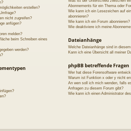
Was ist der Unterschied zwischen e
n?
Abonnements für ein Thema oder Fo
öglichkeiten erstellen?
Wie kann ich ein Lesezeichen auf e
 Umfrage?
abonnieren?
n nicht zugreifen?
Wie kann ich ein Forum abonnieren?
nge anfügen?
Wie deaktiviere ich meine Abonneme
toren melden?
fläche beim Schreiben eines
Dateianhänge
Welche Dateianhänge sind in diesem
igegeben werden?
Kann ich eine Übersicht all meiner D
u?
phpBB betreffende Fragen
hementypen
Wer hat diese Forensoftware entwick
Warum ist Funktion x oder y nicht en
An wen soll ich mich wenden, falls e
Anfragen zu diesem Forum gibt?
einfügen?
Wie kann ich einen Administrator de
gen?