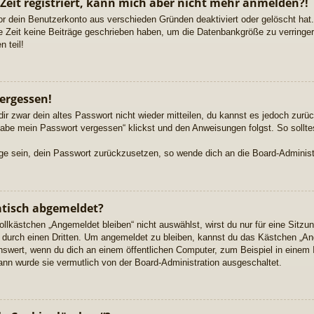
 Zeit registriert, kann mich aber nicht mehr anmelden?!
or dein Benutzerkonto aus verschieden Gründen deaktiviert oder gelöscht ha
re Zeit keine Beiträge geschrieben haben, um die Datenbankgröße zu verringern
 teil!
ergessen!
dir zwar dein altes Passwort nicht wieder mitteilen, du kannst es jedoch zur
habe mein Passwort vergessen“ klickst und den Anweisungen folgst. So sollte
Lage sein, dein Passwort zurückzusetzen, so wende dich an die Board-Administ
tisch abgemeldet?
kästchen „Angemeldet bleiben“ nicht auswählst, wirst du nur für eine Sitzu
durch einen Dritten. Um angemeldet zu bleiben, kannst du das Kästchen „A
nswert, wenn du dich an einem öffentlichen Computer, zum Beispiel in einem 
dann wurde sie vermutlich von der Board-Administration ausgeschaltet.