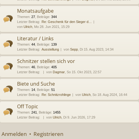
Monatsaufgabe
Themen
:
27
,
Beiträge
:
344
Letzter Beitrag:
Re: Geschenk für den Sieger d…
von
Ulrich
, Mo 28. Jun 2021, 15:29
Literatur / Links
Themen
:
44
,
Beiträge
:
139
Letzter Beitrag:
Ausstellung
von
Sepp
, Di 15. Aug 2023, 14:34
Schnitzer stellen sich vor
Themen
:
46
,
Beiträge
:
405
Letzter Beitrag:
von
Dagmar
, So 15. Okt 2023, 22:57
Biete und Suche
Themen
:
14
,
Beiträge
:
51
Letzter Beitrag:
Re: Schnitzrohlinge
von
Ulrich
, So 18. Aug 2024, 16:44
Off Topic
Themen
:
241
,
Beiträge
:
1455
Letzter Beitrag:
von
Ulrich
, Di 9. Jun 2026, 17:29
Anmelden
•
Registrieren