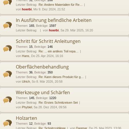
Letzter Beitrag:
Re: Andere Materialien für Re…
von
hoerbi
, Mo 9. Dez 2024, 21:52
In Ausführung befindliche Arbeiten
Themen
:
165
,
Beiträge
:
1597
Letzter Beitrag:
von
hoerbi
, Sa 29. Mär 2025, 16:20
Schritt für Schritt Anleitungen
Themen
:
15
,
Beiträge
:
146
Letzter Beitrag:
Re: ... ein antikes Teil repa…
von
Hans
, Do 25. Apr 2024, 16:16
Oberflächenbehandlung
Themen
:
36
,
Beiträge
:
350
Letzter Beitrag:
Re: Kann dieses Produkt für g…
von
Ulrich
, So 8. Mär 2026, 20:58
Werkzeuge und Schärfen
Themen
:
145
,
Beiträge
:
1220
Letzter Beitrag:
Re: Erstes Schnitzeisen Set
von
Phybiel
, Sa 28. Dez 2024, 09:56
Holzarten
Themen
:
12
,
Beiträge
:
93
Letzter Beitrag:
Re: Schnitzrohlinge
von
Dagmar
, Do 25. Mai 2023, 13:06