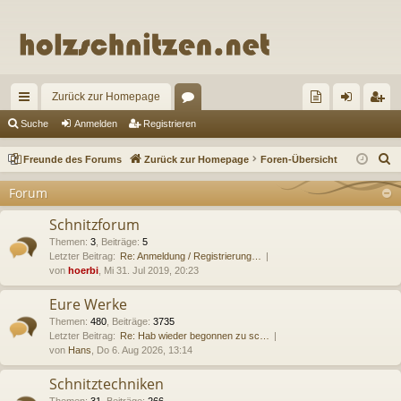
Zurück zur Homepage
ch
or
re
n
eg
Suche
Anmelden
Registrieren
ne
en
un
m
ist
S
Freunde des Forums
Zurück zur Homepage
Foren-Übersicht
llz
de
el
rie
u
Forum
c
ug
de
de
re
h
Schnitzforum
riff
s
n
n
e
Themen
:
3
,
Beiträge
:
5
Letzter Beitrag:
Re: Anmeldung / Registrierung…
Fo
von
hoerbi
, Mi 31. Jul 2019, 20:23
ru
Eure Werke
m
Themen
:
480
,
Beiträge
:
3735
Letzter Beitrag:
Re: Hab wieder begonnen zu sc…
s
von
Hans
, Do 6. Aug 2026, 13:14
Schnitztechniken
Themen
:
31
,
Beiträge
:
266