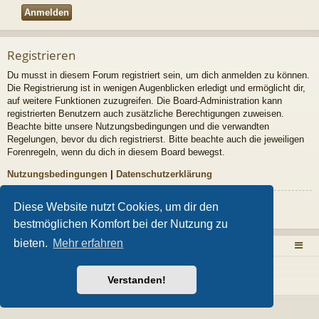
Registrieren
Du musst in diesem Forum registriert sein, um dich anmelden zu können.
Die Registrierung ist in wenigen Augenblicken erledigt und ermöglicht dir,
auf weitere Funktionen zuzugreifen. Die Board-Administration kann
registrierten Benutzern auch zusätzliche Berechtigungen zuweisen.
Beachte bitte unsere Nutzungsbedingungen und die verwandten
Regelungen, bevor du dich registrierst. Bitte beachte auch die jeweiligen
Forenregeln, wenn du dich in diesem Board bewegst.
Nutzungsbedingungen
|
Datenschutzerklärung
Diese Website nutzt Cookies, um dir den
Registrieren
bestmöglichen Komfort bei der Nutzung zu
bieten.
Mehr erfahren
Zurück zur Homepage
Foren-Übersicht
Powered by
phpBB
® Forum Software © phpBB Limited
Style von
Arty
- Aktualisieren phpBB 3.2 von MrGaby
Verstanden!
Deutsche Übersetzung durch
phpBB.de