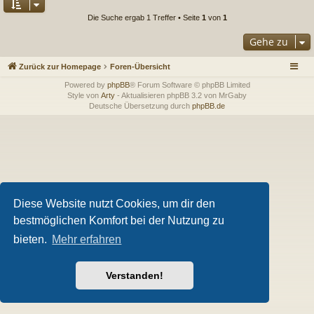
Die Suche ergab 1 Treffer • Seite
1
von
1
Gehe zu
Zurück zur Homepage
Foren-Übersicht
Powered by
phpBB
® Forum Software © phpBB Limited
Style von
Arty
- Aktualisieren phpBB 3.2 von MrGaby
Deutsche Übersetzung durch
phpBB.de
Diese Website nutzt Cookies, um dir den
bestmöglichen Komfort bei der Nutzung zu
bieten.
Mehr erfahren
Verstanden!