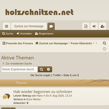
Zurück zur Homepage
ch
or
re
n
eg
Suche
Anmelden
Registrieren
ne
en
un
m
ist
S
Freunde des Forums
Zurück zur Homepage
Foren-Übersicht
llz
de
el
rie
u
c
ug
de
de
re
Aktive Themen
h
riff
s
n
n
Zur erweiterten Suche
e
Suche
Erweiterte Suche
Fo
Die Suche ergab 1 Treffer • Seite
1
von
1
ru
Themen
m
Hab wieder begonnen zu schnitzen
s
Letzter Beitrag von
Hans
«
Do 6. Aug 2026, 13:14
Verfasst in
Eure Werke
Antworten:
9