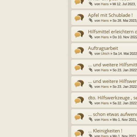
von
Hans
» Mi 12. Jul 2023,
Apfel mit Schublade !
von
Hans
» So 28. Mai 2023,
Hilfsmittel erleichtern d
von
Hans
» Do 10. Nov 2022
Auftragsarbeit
von
Ulrich
» Sa 14. Mai 2022
... und weitere Hilfsmit
von
Hans
» So 23. Jan 2022,
... und weitere Hilfswe
von
Hans
» So 23. Jan 2022,
dto. Hilfswerkzeuge , s
von
Hans
» Sa 22. Jan 2022,
... schon etwas aufwend
von
Hans
» Mo 1. Nov 2021,
... Kleinigkeiten !
von
Hans
» Mo 1. Nov 2021,