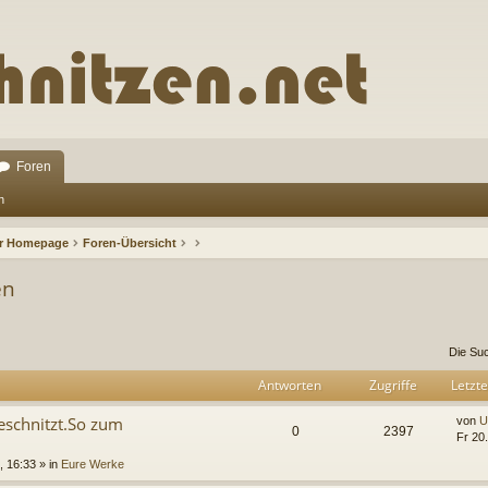
Foren
n
ur Homepage
Foren-Übersicht
en
rweiterte Suche
Die Su
Antworten
Zugriffe
Letzte
eschnitzt.So zum
von
U
0
2397
Fr 20
, 16:33 » in
Eure Werke