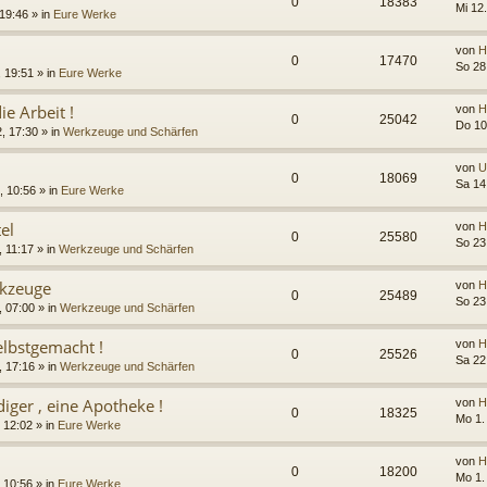
0
18383
Mi 12.
 19:46 » in
Eure Werke
von
H
0
17470
So 28
 19:51 » in
Eure Werke
ie Arbeit !
von
H
0
25042
Do 10
, 17:30 » in
Werkzeuge und Schärfen
von
U
0
18069
Sa 14
, 10:56 » in
Eure Werke
tel
von
H
0
25580
So 23
 11:17 » in
Werkzeuge und Schärfen
rkzeuge
von
H
0
25489
So 23
 07:00 » in
Werkzeuge und Schärfen
elbstgemacht !
von
H
0
25526
Sa 22
 17:16 » in
Werkzeuge und Schärfen
iger , eine Apotheke !
von
H
0
18325
Mo 1.
 12:02 » in
Eure Werke
von
H
0
18200
Mo 1.
 10:56 » in
Eure Werke