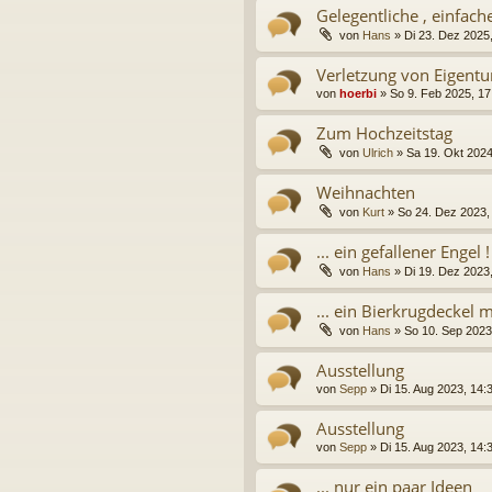
Gelegentliche , einfach
von
Hans
» Di 23. Dez 2025,
Verletzung von Eigent
von
hoerbi
» So 9. Feb 2025, 17
Zum Hochzeitstag
von
Ulrich
» Sa 19. Okt 2024
Weihnachten
von
Kurt
» So 24. Dez 2023, 
... ein gefallener Engel !
von
Hans
» Di 19. Dez 2023,
... ein Bierkrugdeckel m
von
Hans
» So 10. Sep 2023,
Ausstellung
von
Sepp
» Di 15. Aug 2023, 14:
Ausstellung
von
Sepp
» Di 15. Aug 2023, 14:
... nur ein paar Ideen