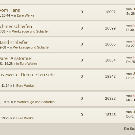
- vom Hans
von
H
0
18097
So 26
 16:44 » in
Eure Werke
hinenschleifen
von
h
0
26599
Di 30
:08 » in
Werkzeuge und Schärfen
and schleifen
von
h
0
26605
Sa 27
9:08 » in
Werkzeuge und Schärfen
tware "Anatomie"
von
h
0
18834
Do 25
1, 19:28 » in
Eure Werke
s zweite. Dem ersten sehr
von
U
0
18842
Fr 22
 11:14 » in
Eure Werke
von
h
0
26332
Mi 2.
, 19:39 » in
Werkzeuge und Schärfen
von
U
0
18746
Do 5.
 19:29 » in
Eure Werke
Die Su