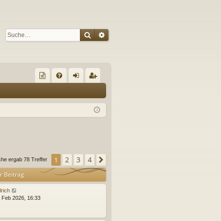
Suche
Erweiterte Suche
S
re
FA
n
eg
un
Q
m
ist
de
el
rie
de
de
re
s
n
n
2
3
4
1
Nächste
che ergab 78 Treffer
Fo
r Beitrag
ru
lrich
m
. Feb 2026, 16:33
s