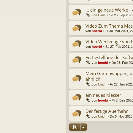
... einige neue Werke 
von
Hans
» So 26. Sep 2021,
Video Zum Thema Masc
von
hoerbi
» Di 30. Mär 2021, 22
Video Werkzeuge von H
von
hoerbi
» Sa 27. Feb 2021, 1
Fertigstellung der Sof
von
hoerbi
» Do 25. Feb 202
Mein Gartenwappen, da
ähnlich
von
Ulrich
» Fr 22. Jan 2021,
ein neues Messer
von
hoerbi
» Mi 2. Dez 2020
Der fertige Auerhahn
von
Ulrich
» Do 5. Nov 2020,