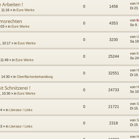
e Arbeiten !
von
H
0
1458
Di 23
 11:16 » in
Eure Werke
umsrechten
von
h
0
4353
So 9.
:03 » in
Eure Werke
von
U
0
3230
Sa 19
, 10:17 » in
Eure Werke
von
K
0
25244
So 24
11:49 » in
Eure Werke
von
H
0
32551
Di 19
 14:30 » in
Oberflächenbehandlung
it Schnitzerei !
von
H
0
24733
So 10
 10:30 » in
Eure Werke
von
S
0
21721
Di 15
34 » in
Literatur / Links
von
S
0
2318
Di 15
33 » in
Literatur / Links
von
H