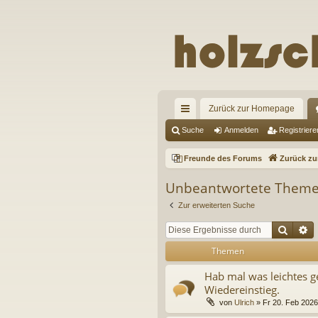
Zurück zur Homepage
ch
Suche
Anmelden
Registriere
ne
Freunde des Forums
Zurück z
llz
Unbeantwortete Them
ug
Zur erweiterten Suche
riff
Suche
E
Themen
Hab mal was leichtes g
Wiedereinstieg.
von
Ulrich
» Fr 20. Feb 2026