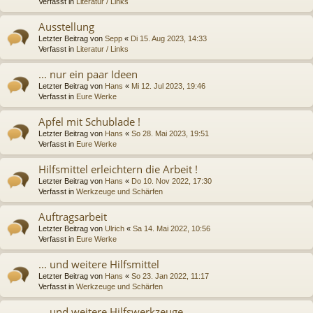
Verfasst in
Literatur / Links
Ausstellung
Letzter Beitrag von
Sepp
«
Di 15. Aug 2023, 14:33
Verfasst in
Literatur / Links
... nur ein paar Ideen
Letzter Beitrag von
Hans
«
Mi 12. Jul 2023, 19:46
Verfasst in
Eure Werke
Apfel mit Schublade !
Letzter Beitrag von
Hans
«
So 28. Mai 2023, 19:51
Verfasst in
Eure Werke
Hilfsmittel erleichtern die Arbeit !
Letzter Beitrag von
Hans
«
Do 10. Nov 2022, 17:30
Verfasst in
Werkzeuge und Schärfen
Auftragsarbeit
Letzter Beitrag von
Ulrich
«
Sa 14. Mai 2022, 10:56
Verfasst in
Eure Werke
... und weitere Hilfsmittel
Letzter Beitrag von
Hans
«
So 23. Jan 2022, 11:17
Verfasst in
Werkzeuge und Schärfen
... und weitere Hilfswerkzeuge