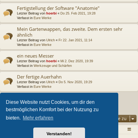
Fertigstellung der Software "Anatomie"
Letzter Beitrag von
hoerbi
«
Do 25. Feb 2021, 19:28
Verfasst in
Eure Werke
Mein Gartenwappen, das zweite. Dem ersten sehr
ähnlich
Letzter Beitrag von
Ulrich
«
Fr 22. Jan 2021, 11:14
Verfasst in
Eure Werke
ein neues Messer
Letzter Beitrag von
hoerbi
«
Mi 2. Dez 2020, 19:39
Verfasst in
Werkzeuge und Schärfen
Der fertige Auerhahn
Letzter Beitrag von
Ulrich
«
Do 5. Nov 2020, 19:29
Verfasst in
Eure Werke
Diese Website nutzt Cookies, um dir den
2
3
4
1
Nächste
Die Suche ergab 78 Treffer
bestmöglichen Komfort bei der Nutzung zu
bieten.
Mehr erfahren
Gehe zu
Zurück zur Homepage
Foren-Übersicht
Verstanden!
Powered by
phpBB
® Forum Software © phpBB Limited