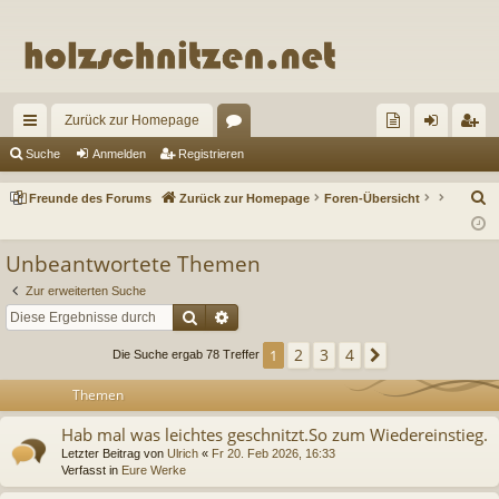
Zurück zur Homepage
ch
or
re
n
eg
Suche
Anmelden
Registrieren
ne
en
un
m
ist
S
Freunde des Forums
Zurück zur Homepage
Foren-Übersicht
llz
de
el
rie
u
c
ug
de
de
re
Unbeantwortete Themen
h
riff
s
n
n
Zur erweiterten Suche
e
Suche
Erweiterte Suche
Fo
2
3
4
1
Nächste
ru
Die Suche ergab 78 Treffer
m
Themen
s
Hab mal was leichtes geschnitzt.So zum Wiedereinstieg.
Letzter Beitrag von
Ulrich
«
Fr 20. Feb 2026, 16:33
Verfasst in
Eure Werke