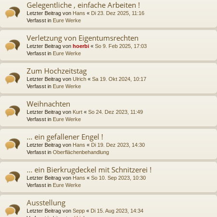
Gelegentliche , einfache Arbeiten !
Letzter Beitrag von
Hans
«
Di 23. Dez 2025, 11:16
Verfasst in
Eure Werke
Verletzung von Eigentumsrechten
Letzter Beitrag von
hoerbi
«
So 9. Feb 2025, 17:03
Verfasst in
Eure Werke
Zum Hochzeitstag
Letzter Beitrag von
Ulrich
«
Sa 19. Okt 2024, 10:17
Verfasst in
Eure Werke
Weihnachten
Letzter Beitrag von
Kurt
«
So 24. Dez 2023, 11:49
Verfasst in
Eure Werke
... ein gefallener Engel !
Letzter Beitrag von
Hans
«
Di 19. Dez 2023, 14:30
Verfasst in
Oberflächenbehandlung
... ein Bierkrugdeckel mit Schnitzerei !
Letzter Beitrag von
Hans
«
So 10. Sep 2023, 10:30
Verfasst in
Eure Werke
Ausstellung
Letzter Beitrag von
Sepp
«
Di 15. Aug 2023, 14:34