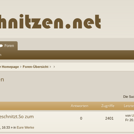
Foren
n
ur Homepage
Foren-Übersicht
en
rweiterte Suche
Die Su
Antworten
Zugriffe
Letzte
eschnitzt.So zum
von
U
0
2401
Fr 20
, 16:33 » in
Eure Werke