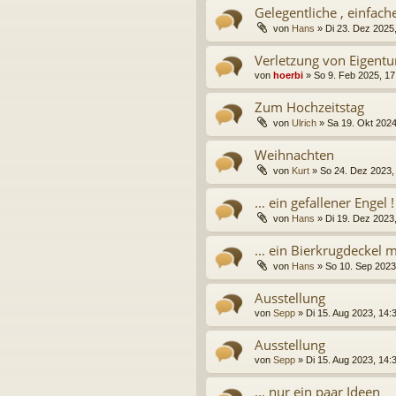
Gelegentliche , einfach
von
Hans
» Di 23. Dez 2025,
Verletzung von Eigent
von
hoerbi
» So 9. Feb 2025, 17
Zum Hochzeitstag
von
Ulrich
» Sa 19. Okt 2024
Weihnachten
von
Kurt
» So 24. Dez 2023, 
... ein gefallener Engel !
von
Hans
» Di 19. Dez 2023,
... ein Bierkrugdeckel m
von
Hans
» So 10. Sep 2023,
Ausstellung
von
Sepp
» Di 15. Aug 2023, 14:
Ausstellung
von
Sepp
» Di 15. Aug 2023, 14:
... nur ein paar Ideen