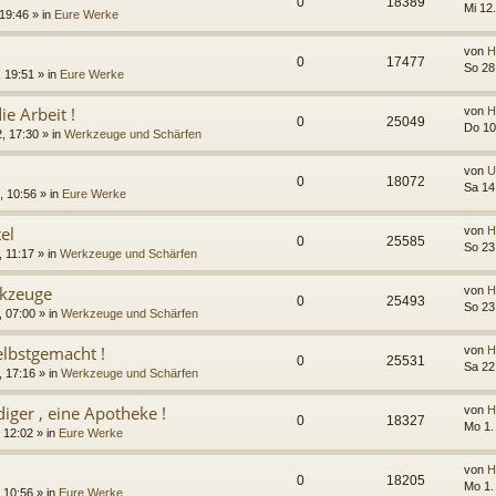
0
18389
Mi 12.
 19:46 » in
Eure Werke
von
H
0
17477
So 28
 19:51 » in
Eure Werke
ie Arbeit !
von
H
0
25049
Do 10
, 17:30 » in
Werkzeuge und Schärfen
von
U
0
18072
Sa 14
, 10:56 » in
Eure Werke
tel
von
H
0
25585
So 23
 11:17 » in
Werkzeuge und Schärfen
rkzeuge
von
H
0
25493
So 23
 07:00 » in
Werkzeuge und Schärfen
elbstgemacht !
von
H
0
25531
Sa 22
 17:16 » in
Werkzeuge und Schärfen
iger , eine Apotheke !
von
H
0
18327
Mo 1.
 12:02 » in
Eure Werke
von
H
0
18205
Mo 1.
 10:56 » in
Eure Werke