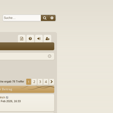
Suche
Erweiterte Suche
S
re
FA
n
eg
un
Q
m
ist
de
el
rie
de
de
re
s
n
n
2
3
4
1
Nächste
che ergab 78 Treffer
Fo
r Beitrag
ru
lrich
m
. Feb 2026, 16:33
s