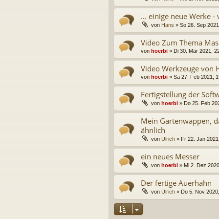
... einige neue Werke 
von
Hans
» So 26. Sep 2021,
Video Zum Thema Masc
von
hoerbi
» Di 30. Mär 2021, 22
Video Werkzeuge von H
von
hoerbi
» Sa 27. Feb 2021, 1
Fertigstellung der Sof
von
hoerbi
» Do 25. Feb 202
Mein Gartenwappen, da
ähnlich
von
Ulrich
» Fr 22. Jan 2021,
ein neues Messer
von
hoerbi
» Mi 2. Dez 2020
Der fertige Auerhahn
von
Ulrich
» Do 5. Nov 2020,