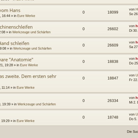
- vom Hans
von
H
0
18099
So 26
 16:44 » in
Eure Werke
hinenschleifen
von
h
0
26602
Di 30
:08 » in
Werkzeuge und Schärfen
and schleifen
von
h
0
26609
Sa 27
9:08 » in
Werkzeuge und Schärfen
tware "Anatomie"
von
h
0
18838
Do 25
1, 19:28 » in
Eure Werke
s zweite. Dem ersten sehr
von
U
0
18847
Fr 22
 11:14 » in
Eure Werke
von
h
0
26334
Mi 2.
, 19:39 » in
Werkzeuge und Schärfen
von
U
0
18748
Do 5.
 19:29 » in
Eure Werke
Die Su