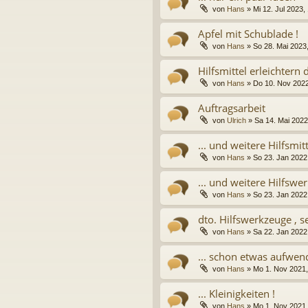
von
Hans
» Mi 12. Jul 2023,
Apfel mit Schublade !
von
Hans
» So 28. Mai 2023,
Hilfsmittel erleichtern d
von
Hans
» Do 10. Nov 2022
Auftragsarbeit
von
Ulrich
» Sa 14. Mai 2022
... und weitere Hilfsmit
von
Hans
» So 23. Jan 2022,
... und weitere Hilfswe
von
Hans
» So 23. Jan 2022,
dto. Hilfswerkzeuge , s
von
Hans
» Sa 22. Jan 2022,
... schon etwas aufwend
von
Hans
» Mo 1. Nov 2021,
... Kleinigkeiten !
von
Hans
» Mo 1. Nov 2021,