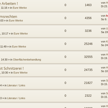
e Arbeiten !
von
H
0
1463
Di 23
 11:16 » in
Eure Werke
umsrechten
von
h
0
4356
So 9.
:03 » in
Eure Werke
von
U
0
3236
Sa 19
, 10:17 » in
Eure Werke
von
K
0
25246
So 24
11:49 » in
Eure Werke
von
H
0
32555
Di 19
 14:30 » in
Oberflächenbehandlung
it Schnitzerei !
von
H
0
24735
So 10
 10:30 » in
Eure Werke
von
S
0
21827
Di 15
34 » in
Literatur / Links
von
S
0
2322
Di 15
33 » in
Literatur / Links
von
H