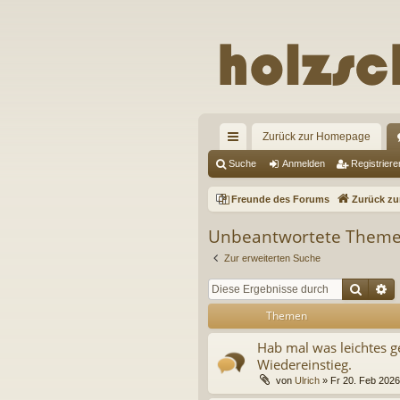
Zurück zur Homepage
ch
Suche
Anmelden
Registriere
ne
Freunde des Forums
Zurück z
llz
Unbeantwortete Them
ug
Zur erweiterten Suche
riff
Suche
E
Themen
Hab mal was leichtes g
Wiedereinstieg.
von
Ulrich
» Fr 20. Feb 2026