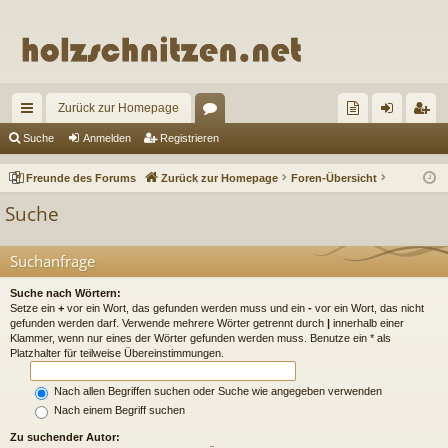
Zurück zur Homepage
ch
or
re
n
eg
Suche
Anmelden
Registrieren
ne
en
un
m
ist
Freunde des Forums
Zurück zur Homepage
Foren-Übersicht
llz
de
el
rie
Suche
ug
de
de
re
riff
s
n
n
Suchanfrage
Fo
Suche nach Wörtern:
Setze ein
+
vor ein Wort, das gefunden werden muss und ein
-
vor ein Wort, das nicht
ru
gefunden werden darf. Verwende mehrere Wörter getrennt durch
|
innerhalb einer
Klammer, wenn nur eines der Wörter gefunden werden muss. Benutze ein * als
m
Platzhalter für teilweise Übereinstimmungen.
s
Nach allen Begriffen suchen oder Suche wie angegeben verwenden
Nach einem Begriff suchen
Zu suchender Autor: