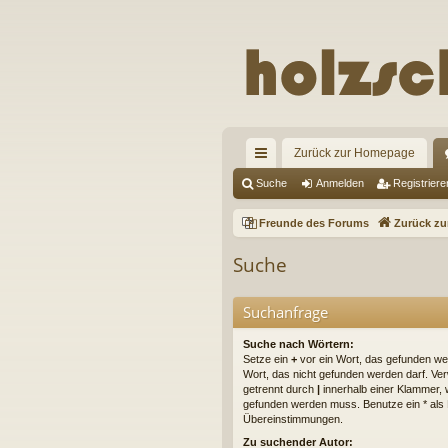
Zurück zur Homepage
ch
Suche
Anmelden
Registriere
ne
Freunde des Forums
Zurück z
llz
Suche
ug
riff
Suchanfrage
Suche nach Wörtern:
Setze ein
+
vor ein Wort, das gefunden w
Wort, das nicht gefunden werden darf. V
getrennt durch
|
innerhalb einer Klammer, 
gefunden werden muss. Benutze ein * als Pl
Übereinstimmungen.
Zu suchender Autor: