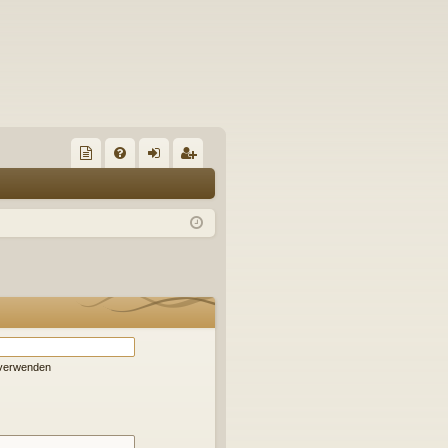
S
re
FA
n
eg
un
Q
m
ist
de
el
rie
de
de
re
s
n
n
Fo
ru
 verwenden
m
s