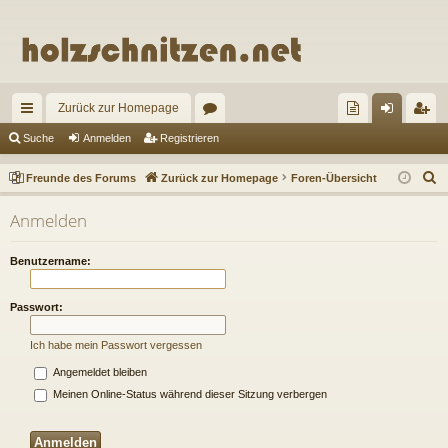
Zurück zur Homepage
ch
or
re
n
eg
Suche
Anmelden
Registrieren
ne
en
un
m
ist
S
Freunde des Forums
Zurück zur Homepage
Foren-Übersicht
llz
de
el
rie
u
Anmelden
c
ug
de
de
re
h
riff
s
n
n
Benutzername:
e
Fo
Passwort:
ru
Ich habe mein Passwort vergessen
m
Angemeldet bleiben
s
Meinen Online-Status während dieser Sitzung verbergen