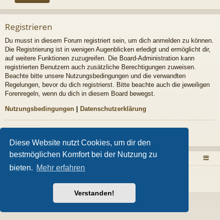
Registrieren
Du musst in diesem Forum registriert sein, um dich anmelden zu können.
Die Registrierung ist in wenigen Augenblicken erledigt und ermöglicht dir,
auf weitere Funktionen zuzugreifen. Die Board-Administration kann
registrierten Benutzern auch zusätzliche Berechtigungen zuweisen.
Beachte bitte unsere Nutzungsbedingungen und die verwandten
Regelungen, bevor du dich registrierst. Bitte beachte auch die jeweiligen
Forenregeln, wenn du dich in diesem Board bewegst.
Nutzungsbedingungen
|
Datenschutzerklärung
Registrieren
Diese Website nutzt Cookies, um dir den
bestmöglichen Komfort bei der Nutzung zu
Zurück zur Homepage
Foren-Übersicht
bieten.
Mehr erfahren
Powered by
phpBB
® Forum Software © phpBB Limited
Style von
Arty
- Aktualisieren phpBB 3.2 von MrGaby
Deutsche Übersetzung durch
phpBB.de
Verstanden!