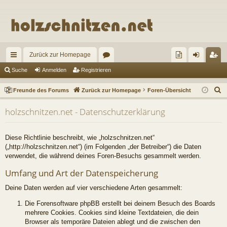
Zurück zur Homepage
ch
or
re
n
eg
Suche
Anmelden
Registrieren
ne
en
un
m
ist
S
Freunde des Forums
Zurück zur Homepage
Foren-Übersicht
llz
de
el
rie
u
holzschnitzen.net - Datenschutzerklärung
c
ug
de
de
re
h
riff
s
n
n
e
Diese Richtlinie beschreibt, wie „holzschnitzen.net“
Fo
(„http://holzschnitzen.net“) (im Folgenden „der Betreiber“) die Daten
verwendet, die während deines Foren-Besuchs gesammelt werden.
ru
Umfang und Art der Datenspeicherung
m
Deine Daten werden auf vier verschiedene Arten gesammelt:
s
Die Forensoftware phpBB erstellt bei deinem Besuch des Boards
mehrere Cookies. Cookies sind kleine Textdateien, die dein
Browser als temporäre Dateien ablegt und die zwischen den