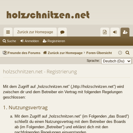
Zurück zur Homepage
ch
or
re
n
eg
Suche
Anmelden
Registrieren
ne
en
un
m
ist
S
Freunde des Forums
Zurück zur Homepage
Foren-Übersicht
llz
de
el
rie
u
Sprache:
c
ug
de
de
re
holzschnitzen.net - Registrierung
h
riff
s
n
n
e
Fo
Mit dem Zugriff auf „holzschnitzen.net“ („http://holzschnitzen.net“) wird
zwischen dir und dem Betreiber ein Vertrag mit folgenden Regelungen
ru
geschlossen:
m
1. Nutzungsvertrag
s
Mit dem Zugriff auf „holzschnitzen.net“ (im Folgenden „das Board“)
schließt du einen Nutzungsvertrag mit dem Betreiber des Boards
ab (im Folgenden „Betreiber“) und erklärst dich mit den
nachfolgenden Regelungen einverstanden.