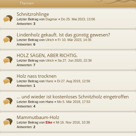
Themen
Schnitzrohlinge
Letzter Beitrag von
Dagmar
«
Do 25. Mai 2023, 13:06
Antworten:
3
Lindenholz gekauft. Ist das günstig gewesen?
Letzter Beitrag von
Ulrich
«
Fr 10. Mär 2023, 14:35
Antworten:
6
HOLZ SÄGEN, ABER RICHTIG.
Letzter Beitrag von
Ulrich
«
Sa 27. Jun 2020, 22:36
Antworten:
7
Holz nass trocknen
Letzter Beitrag von
Hans
«
Di 27. Aug 2019, 12:56
Antworten:
1
... und wieder ist kostenloses Schnitzholz eingetroffen
Letzter Beitrag von
Hans
«
Mo 5. Mär 2018, 17:53
Antworten:
4
Mammutbaum-Holz
Letzter Beitrag von
Eike
«
Mi 16. Nov 2016, 10:38
Antworten:
2