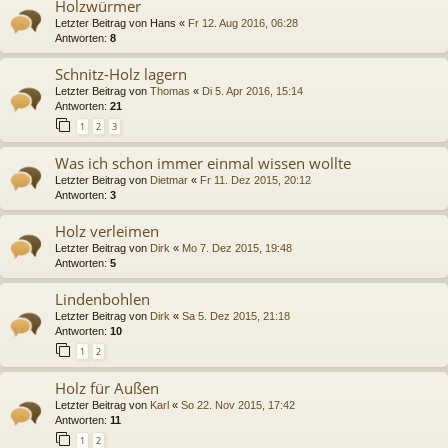
Holzwürmer
Letzter Beitrag von
Hans
«
Fr 12. Aug 2016, 06:28
Antworten:
8
Schnitz-Holz lagern
Letzter Beitrag von
Thomas
«
Di 5. Apr 2016, 15:14
Antworten:
21
1
2
3
Was ich schon immer einmal wissen wollte
Letzter Beitrag von
Dietmar
«
Fr 11. Dez 2015, 20:12
Antworten:
3
Holz verleimen
Letzter Beitrag von
Dirk
«
Mo 7. Dez 2015, 19:48
Antworten:
5
Lindenbohlen
Letzter Beitrag von
Dirk
«
Sa 5. Dez 2015, 21:18
Antworten:
10
1
2
Holz für Außen
Letzter Beitrag von
Karl
«
So 22. Nov 2015, 17:42
Antworten:
11
1
2