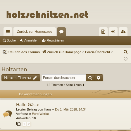
Zurück zur Homepage
ch
or
re
n
eg
Suche
Anmelden
Registrieren
ne
en
un
m
ist
S
Freunde des Forums
Zurück zur Homepage
Foren-Übersicht
llz
de
el
rie
u
c
ug
de
de
re
Holzarten
h
riff
s
n
n
Suche
Erweiterte Suc
Neues Thema
e
Fo
12 Themen • Seite
1
von
1
ru
Bekanntmachungen
m
Hallo Gäste !
Letzter Beitrag von
Hans
«
Do 1. Mär 2018, 14:34
s
Verfasst in
Eure Werke
Antworten:
18
1
2