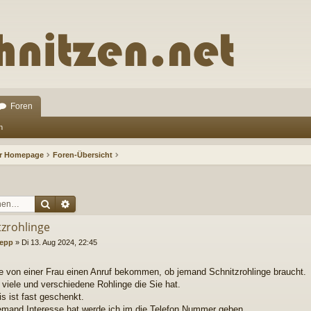
Foren
n
ur Homepage
Foren-Übersicht
Suche
Erweiterte Suche
tzrohlinge
epp
»
Di 13. Aug 2024, 22:45
e von einer Frau einen Anruf bekommen, ob jemand Schnitzrohlinge braucht.
 viele und verschiedene Rohlinge die Sie hat.
is ist fast geschenkt.
mand Interesse hat werde ich im die Telefon Nummer geben.