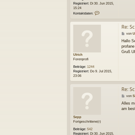
Registriert:
Di 30. Jun 2015,
15:24
K
Kontaktdaten:
o
n
Re: S
t
a
B
von
U
k
e
t
Hallo S
i
d
profane
t
a
r
Gruß Ul
t
Ulrich
a
e
Forenprofi
g
n
v
Beiträge:
1244
o
Registriert:
Do 9. Jul 2015,
n
23:06
S
e
Re: S
p
p
B
von
S
e
Alles m
i
am best
t
r
Sepp
a
Fortgeschrittene(r)
g
Beiträge:
542
Registriert:
Di 30. Jun 2015,