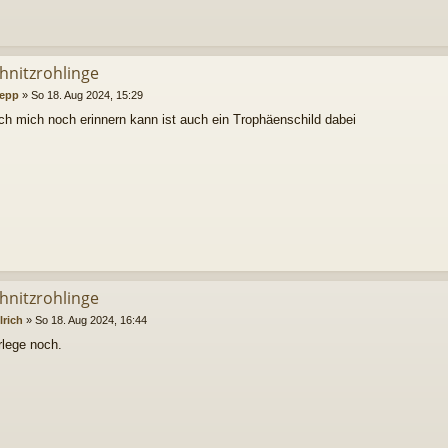
chnitzrohlinge
epp
»
So 18. Aug 2024, 15:29
ich mich noch erinnern kann ist auch ein Trophäenschild dabei
chnitzrohlinge
lrich
»
So 18. Aug 2024, 16:44
rlege noch.