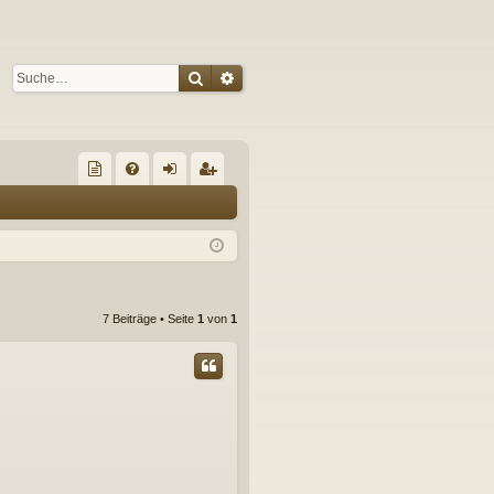
Suche
Erweiterte Suche
S
re
FA
n
eg
un
Q
m
ist
de
el
rie
de
de
re
7 Beiträge • Seite
1
von
1
s
n
n
Fo
ru
m
s