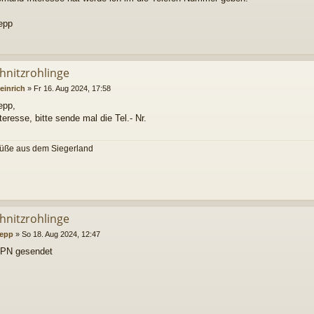
epp
chnitzrohlinge
einrich
»
Fr 16. Aug 2024, 17:58
epp,
teresse, bitte sende mal die Tel.- Nr.
rüße aus dem Siegerland
h
chnitzrohlinge
epp
»
So 18. Aug 2024, 12:47
 PN gesendet