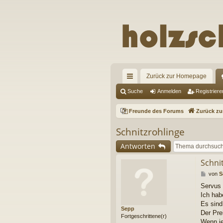
Zurück zur Homepage
ch
Suche
Anmelden
Registriere
ne
Freunde des Forums
Zurück z
llz
Schnitzrohlinge
ug
Antworten
riff
Schni
B
von
S
e
Servus
i
Ich hab
t
r
Es sind
Sepp
a
Der Pre
Fortgeschrittene(r)
g
Wenn je