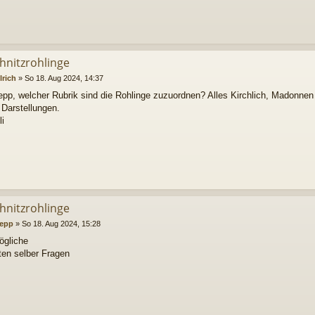
chnitzrohlinge
lrich
»
So 18. Aug 2024, 14:37
epp, welcher Rubrik sind die Rohlinge zuzuordnen? Alles Kirchlich, Madonne
 Darstellungen.
li
chnitzrohlinge
epp
»
So 18. Aug 2024, 15:28
ögliche
en selber Fragen