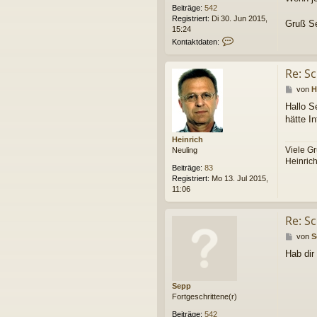
Beiträge:
542
Registriert:
Di 30. Jun 2015,
Gruß S
15:24
K
Kontaktdaten:
o
n
Re: S
t
a
B
von
H
k
e
t
Hallo S
i
d
hätte In
t
a
r
t
Heinrich
a
e
Viele G
Neuling
g
n
Heinric
v
Beiträge:
83
o
Registriert:
Mo 13. Jul 2015,
n
11:06
S
e
Re: S
p
p
B
von
S
e
Hab dir
i
t
r
Sepp
a
Fortgeschrittene(r)
g
Beiträge:
542