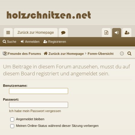
Zurück zur Homepage
ch
or
re
n
eg
Suche
Anmelden
Registrieren
ne
en
un
m
ist
S
Freunde des Forums
Zurück zur Homepage
Foren-Übersicht
llz
de
el
rie
u
Um Beiträge in diesem Forum anzusehen, musst du auf
c
ug
de
de
re
diesem Board registriert und angemeldet sein.
h
riff
s
n
n
e
Benutzername:
Fo
ru
Passwort:
m
Ich habe mein Passwort vergessen
s
Angemeldet bleiben
Meinen Online-Status während dieser Sitzung verbergen