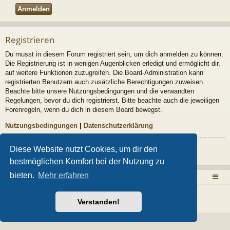
Registrieren
Du musst in diesem Forum registriert sein, um dich anmelden zu können.
Die Registrierung ist in wenigen Augenblicken erledigt und ermöglicht dir,
auf weitere Funktionen zuzugreifen. Die Board-Administration kann
registrierten Benutzern auch zusätzliche Berechtigungen zuweisen.
Beachte bitte unsere Nutzungsbedingungen und die verwandten
Regelungen, bevor du dich registrierst. Bitte beachte auch die jeweiligen
Forenregeln, wenn du dich in diesem Board bewegst.
Nutzungsbedingungen
|
Datenschutzerklärung
Diese Website nutzt Cookies, um dir den
Registrieren
bestmöglichen Komfort bei der Nutzung zu
bieten.
Mehr erfahren
Zurück zur Homepage
Foren-Übersicht
Powered by
phpBB
® Forum Software © phpBB Limited
Style von
Arty
- Aktualisieren phpBB 3.2 von MrGaby
Verstanden!
Deutsche Übersetzung durch
phpBB.de