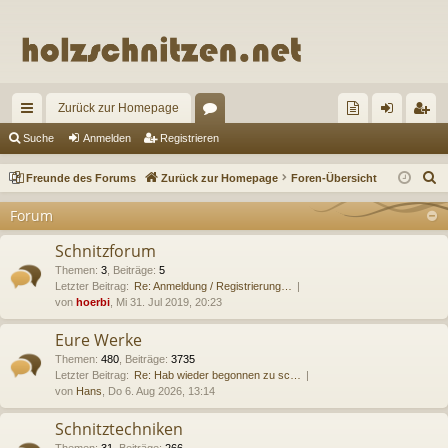
Zurück zur Homepage
ch
or
re
n
eg
Suche
Anmelden
Registrieren
ne
en
un
m
ist
S
Freunde des Forums
Zurück zur Homepage
Foren-Übersicht
llz
de
el
rie
u
Forum
c
ug
de
de
re
h
Schnitzforum
riff
s
n
n
e
Themen
:
3
,
Beiträge
:
5
Letzter Beitrag:
Re: Anmeldung / Registrierung…
Fo
von
hoerbi
, Mi 31. Jul 2019, 20:23
ru
Eure Werke
m
Themen
:
480
,
Beiträge
:
3735
Letzter Beitrag:
Re: Hab wieder begonnen zu sc…
s
von
Hans
, Do 6. Aug 2026, 13:14
Schnitztechniken
Themen
:
31
,
Beiträge
:
266