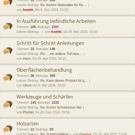
Letzter Beitrag:
Re: Andere Materialien für Re…
von
hoerbi
, Mo 9. Dez 2024, 21:52
In Ausführung befindliche Arbeiten
Themen
:
165
,
Beiträge
:
1597
Letzter Beitrag:
von
hoerbi
, Sa 29. Mär 2025, 16:20
Schritt für Schritt Anleitungen
Themen
:
15
,
Beiträge
:
146
Letzter Beitrag:
Re: ... ein antikes Teil repa…
von
Hans
, Do 25. Apr 2024, 16:16
Oberflächenbehandlung
Themen
:
36
,
Beiträge
:
350
Letzter Beitrag:
Re: Kann dieses Produkt für g…
von
Ulrich
, So 8. Mär 2026, 20:58
Werkzeuge und Schärfen
Themen
:
145
,
Beiträge
:
1220
Letzter Beitrag:
Re: Erstes Schnitzeisen Set
von
Phybiel
, Sa 28. Dez 2024, 09:56
Holzarten
Themen
:
12
,
Beiträge
:
93
Letzter Beitrag:
Re: Schnitzrohlinge
von
Dagmar
, Do 25. Mai 2023, 13:06