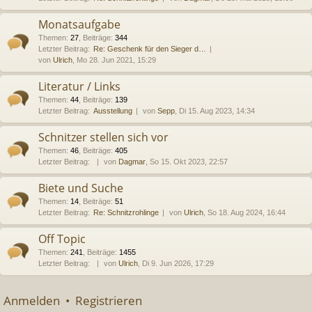
Monatsaufgabe
Themen
:
27
,
Beiträge
:
344
Letzter Beitrag:
Re: Geschenk für den Sieger d…
von
Ulrich
, Mo 28. Jun 2021, 15:29
Literatur / Links
Themen
:
44
,
Beiträge
:
139
Letzter Beitrag:
Ausstellung
von
Sepp
, Di 15. Aug 2023, 14:34
Schnitzer stellen sich vor
Themen
:
46
,
Beiträge
:
405
Letzter Beitrag:
von
Dagmar
, So 15. Okt 2023, 22:57
Biete und Suche
Themen
:
14
,
Beiträge
:
51
Letzter Beitrag:
Re: Schnitzrohlinge
von
Ulrich
, So 18. Aug 2024, 16:44
Off Topic
Themen
:
241
,
Beiträge
:
1455
Letzter Beitrag:
von
Ulrich
, Di 9. Jun 2026, 17:29
Anmelden
•
Registrieren